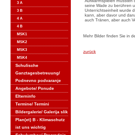
Aufwärmspielen mussten di
3 A
seine Wade zu berühren un
Unterrichtseinheit wurde 
3 B
kann, aber davor und dana
4 A
auch Tränen, aber auch Ve
4 B
MSK1
Mehr Bilder finden Sie in d
MSK2
MSK3
zurück
MSK4
Schulische
Ganztagesbetreuung/
Podnevno podvaranje
Angebote/ Ponude
Elterninfo
Termine/ Termini
Bildergalerie/ Galerija slik
Plan(et) B - Klimaschutz
ist uns wichtig