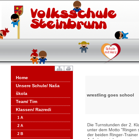
Home
Unsere Schule/ Naša
škola
wrestling goes school
Team/ Tim
Klassen/ Razredi
1 A
Die Turnstunden der 2. K
2 A
unter dem Motto "Ringen s
2 B
der beiden Ringer-Traine