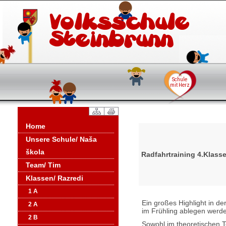
Home
Unsere Schule/ Naša
škola
Radfahrtraining 4.Klass
Team/ Tim
Klassen/ Razredi
1 A
Ein großes Highlight in der
2 A
im Frühling ablegen werd
2 B
Sowohl im theoretischen Te