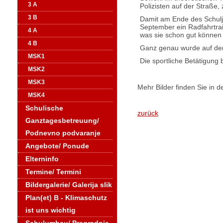
3 A
Polizisten auf der Straße,
3 B
Damit am Ende des Schulja
September ein Radfahrtrai
4 A
was sie schon gut können 
4 B
Ganz genau wurde auf den
MSK1
Die sportliche Betätigung 
MSK2
MSK3
Mehr Bilder finden Sie in d
MSK4
Schulische
zurück
Ganztagesbetreuung/
Podnevno podvaranje
Angebote/ Ponude
Elterninfo
Termine/ Termini
Bildergalerie/ Galerija slik
Plan(et) B - Klimaschutz
ist uns wichtig