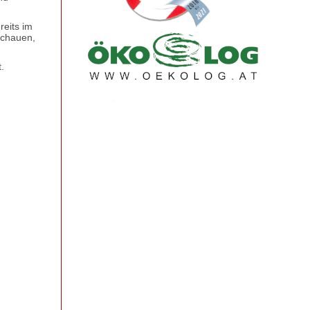
reits im
schauen,
.