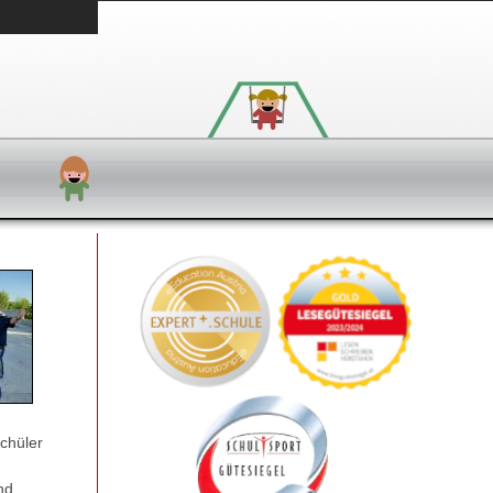
Schüler
nd