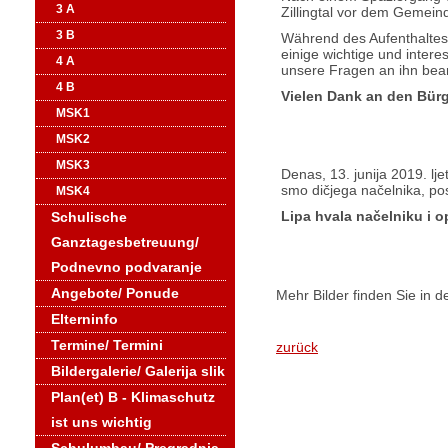
3 A
Zillingtal vor dem Gemein
3 B
Während des Aufenthaltes 
einige wichtige und intere
4 A
unsere Fragen an ihn bea
4 B
Vielen Dank an den Bürg
MSK1
MSK2
MSK3
Denas, 13. junija 2019. lje
smo dičjega načelnika, post
MSK4
Lipa hvala načelniku i op
Schulische
Ganztagesbetreuung/
Podnevno podvaranje
Angebote/ Ponude
Mehr Bilder finden Sie in d
Elterninfo
Termine/ Termini
zurück
Bildergalerie/ Galerija slik
Plan(et) B - Klimaschutz
ist uns wichtig