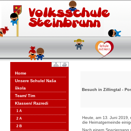
Home
Unsere Schule/ Naša
škola
Besuch in Zillingtal - Po
Team/ Tim
Klassen/ Razredi
1 A
Heute, am 13. Juni 2019, 
2 A
die Heimatgemeinde einige
2 B
Nach einem Spaziergang v