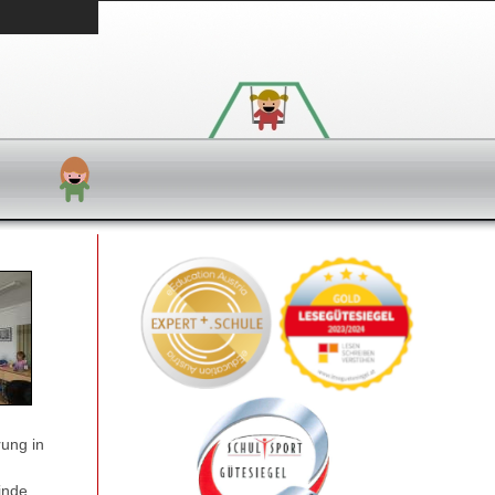
rung in
inde