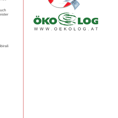
auch
eister
birali