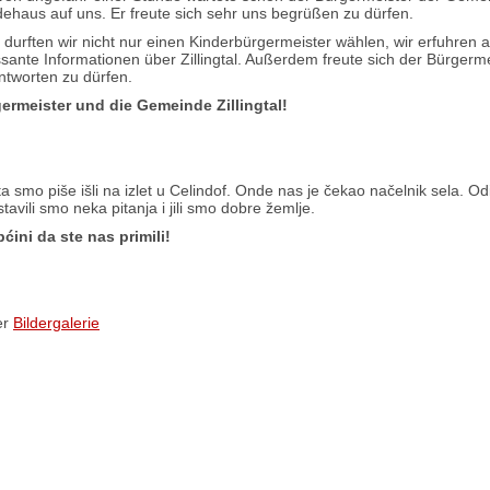
dehaus auf uns. Er freute sich sehr uns begrüßen zu dürfen.
durften wir nicht nur einen Kinderbürgermeister wählen, wir erfuhren 
ssante Informationen über Zillingtal. Außerdem freute sich der Bürgerm
ntworten zu dürfen.
ermeister und die Gemeinde Zillingtal!
ta smo piše išli na izlet u Celindof. Onde nas je čekao načelnik sela. Odi
avili smo neka pitanja i jili smo dobre žemlje.
ćini da ste nas primili!
er
Bildergalerie