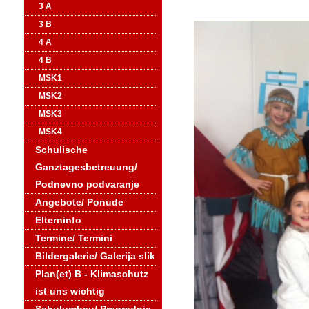
3 A
3 B
4 A
4 B
MSK1
MSK2
MSK3
MSK4
Schulische
Ganztagesbetreuung/
Podnevno podvaranje
Angebote/ Ponude
Elterninfo
Termine/ Termini
Bildergalerie/ Galerija slik
Plan(et) B - Klimaschutz
ist uns wichtig