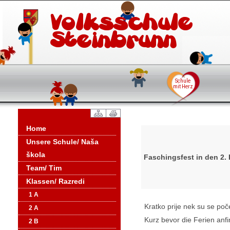
Home
Unsere Schule/ Naša
škola
Faschingsfest in den 2.
Team/ Tim
Klassen/ Razredi
1 A
Kratko prije nek su se poč
2 A
Kurz bevor die Ferien anf
2 B