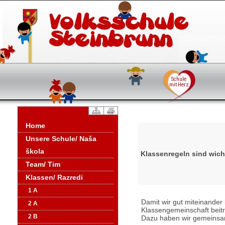
Home
Unsere Schule/ Naša
škola
Klassenregeln sind wich
Team/ Tim
Klassen/ Razredi
1 A
Damit wir gut miteinander 
2 A
Klassengemeinschaft beitr
2 B
Dazu haben wir gemeinsam 