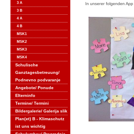
3 A
In unserer folgenden App 
3 B
4 A
4 B
MSK1
MSK2
MSK3
MSK4
Schulische
Ganztagesbetreuung/
Podnevno podvaranje
Angebote/ Ponude
Elterninfo
Termine/ Termini
Bildergalerie/ Galerija slik
Plan(et) B - Klimaschutz
ist uns wichtig