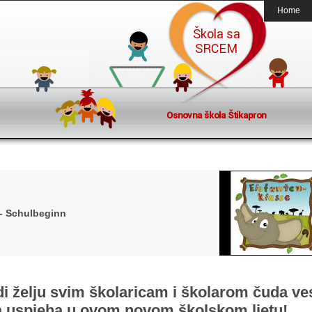
Home
 - Schulbeginn
di želju svim školaricam i školarom čuda ves
a uspjeha u ovom novom
školskom ljetu!