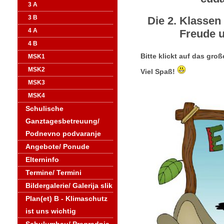
3 A
Die 2. Klassen
3 B
Freude u
4 A
4 B
Bitte klickt auf das gro
MSK1
MSK2
Viel Spaß!
MSK3
MSK4
Schulische
Ganztagesbetreuung/
Podnevno podvaranje
Angebote/ Ponude
Elterninfo
Termine/ Termini
Bildergalerie/ Galerija slik
Plan(et) B - Klimaschutz
ist uns wichtig