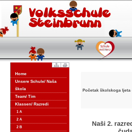
Home
Unsere Schule/ Naša
škola
Početak školskoga ljeta
Team/ Tim
Klassen/ Razredi
1 A
2 A
Naši 2. razre
2 B
čud