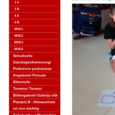
3 A
3 B
4 A
4 B
MSK1
MSK2
MSK3
MSK4
Schulische
Ganztagesbetreuung/
Podnevno podvaranje
Angebote/ Ponude
Elterninfo
Termine/ Termini
Bildergalerie/ Galerija slik
Plan(et) B - Klimaschutz
ist uns wichtig