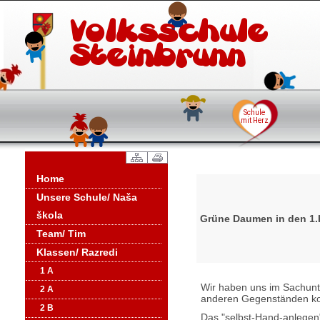
Home
Unsere Schule/ Naša
škola
Grüne Daumen in den 1.
Team/ Tim
Klassen/ Razredi
1 A
Wir haben uns im Sachunte
2 A
anderen Gegenständen kon
2 B
Das "selbst-Hand-anlegen