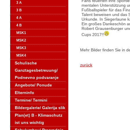
Fans feuerten ihre Sportl
3 A
mentalen Unterstützung und
Fußballspieler für das Fin
3 B
Talent beweisen und das S
4 A
Urkunde. In Siegerlaune k
Ein großes Dankeschön an 
4 B
Robert Grausenburger und 
MSK1
Cups 2017!!
MSK2
MSK3
Mehr Bilder finden Sie in d
MSK4
Schulische
zurück
Ganztagesbetreuung/
Podnevno podvaranje
Angebote/ Ponude
Elterninfo
Termine/ Termini
Bildergalerie/ Galerija slik
Plan(et) B - Klimaschutz
ist uns wichtig