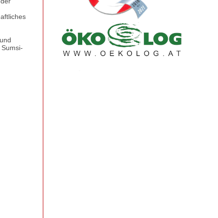
 der
aftliches
 und
s Sumsi-