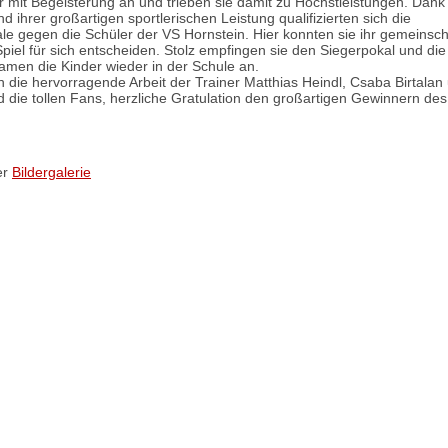
er mit Begeisterung an und trieben sie damit zu Höchstleistungen. Dank
 ihrer großartigen sportlerischen Leistung qualifizierten sich die
ale gegen die Schüler der VS Hornstein. Hier konnten sie ihr gemeinsch
piel für sich entscheiden. Stolz empfingen sie den Siegerpokal und die
amen die Kinder wieder in der Schule an.
die hervorragende Arbeit der Trainer Matthias Heindl, Csaba Birtalan
die tollen Fans, herzliche Gratulation den großartigen Gewinnern de
er
Bildergalerie