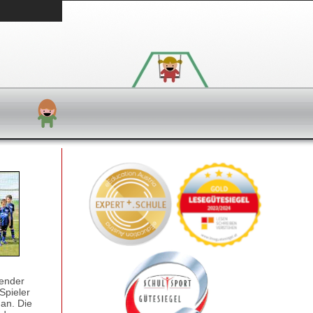
lender
Spieler
 an. Die