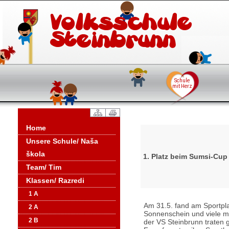
Home
Unsere Schule/ Naša
škola
1. Platz beim Sumsi-Cup
Team/ Tim
Klassen/ Razredi
1 A
Am 31.5. fand am Sportpla
2 A
Sonnenschein und viele mo
2 B
der VS Steinbrunn traten 