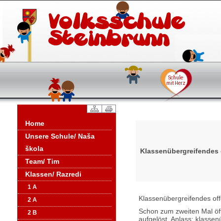
Home
Unsere Schule/ Naša
škola
Klassenübergreifendes 
Team/ Tim
Klassen/ Razredi
1 A
Klassenübergreifendes of
2 A
Schon zum zweiten Mal öff
2 B
aufgelöst. Anlass: klasse