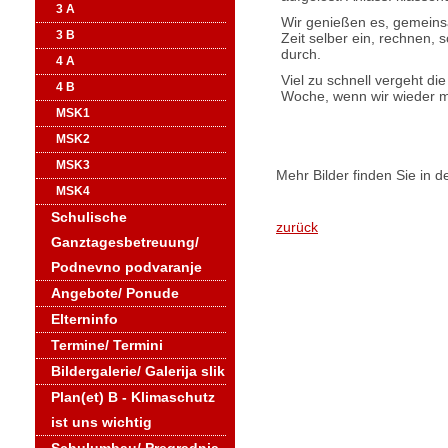
3 A
Wir genießen es, gemeinsa
3 B
Zeit selber ein, rechnen,
durch.
4 A
Viel zu schnell vergeht d
4 B
Woche, wenn wir wieder m
MSK1
MSK2
MSK3
Mehr Bilder finden Sie in d
MSK4
Schulische
zurück
Ganztagesbetreuung/
Podnevno podvaranje
Angebote/ Ponude
Elterninfo
Termine/ Termini
Bildergalerie/ Galerija slik
Plan(et) B - Klimaschutz
ist uns wichtig