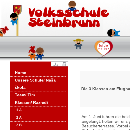
Home
Unsere Schule/ Naša
škola
Die 3.Klassen am Flugh
Team/ Tim
Klassen/ Razredi
1 A
Am 1. Juni fuhren die be
2 A
angelangt, holten wir uns g
2 B
Besucherterrasse. Vorbei a