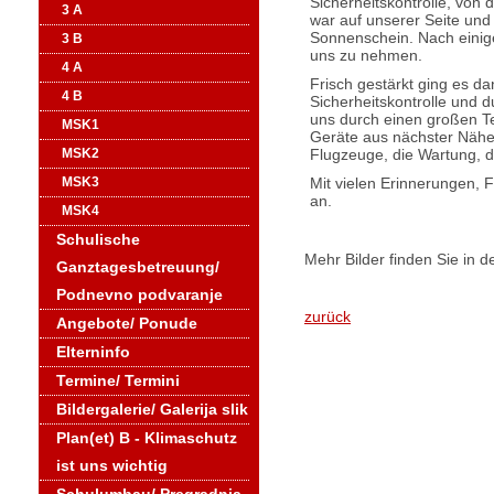
Sicherheitskontrolle, von 
3 A
war auf unserer Seite und
Sonnenschein. Nach einige
3 B
uns zu nehmen.
4 A
Frisch gestärkt ging es da
4 B
Sicherheitskontrolle und d
uns durch einen großen Te
MSK1
Geräte aus nächster Nähe 
Flugzeuge, die Wartung, d
MSK2
Mit vielen Erinnerungen,
MSK3
an.
MSK4
Schulische
Mehr Bilder finden Sie in d
Ganztagesbetreuung/
Podnevno podvaranje
zurück
Angebote/ Ponude
Elterninfo
Termine/ Termini
Bildergalerie/ Galerija slik
Plan(et) B - Klimaschutz
ist uns wichtig