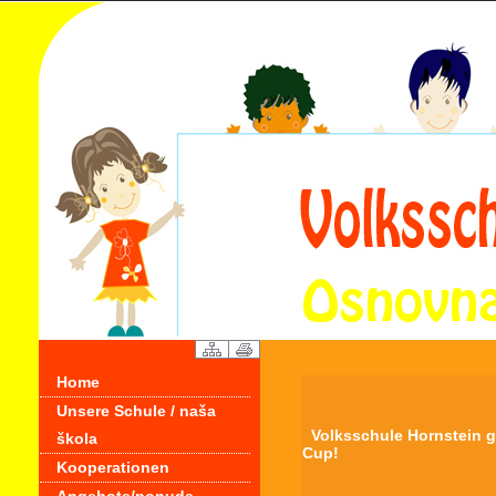
Home
Unsere Schule / naša
Volksschule Hornstein ge
škola
Cup!
Kooperationen