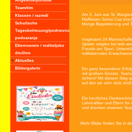
Angebote/ponude
Team/tim
Am 3. Juni war St. Margar
Klassen / razredi
Raiffeisen Sumsi Cup brac
Schulische
Menge Begeisterung und T
Tagesbetreuung/podnevno
podvaranje
Insgesamt 24 Mannschafte
Spieler zeigten bei teils w
Elternverein / roditeljsko
Freude am Sport. Unterstüt
društvo
mitfiebernden Erwachsenen
Aktuelles
Bildergalerie
Ein ganz besonderer Erfol
mit großem Einsatz, Teama
sichern! Mit diesem Sieg qu
auf den wir sehr stolz sind!
Ein herzliches Dankeschön 
Lehrkräften und Eltern für 
und drücken unserem Team
Mehr Bilder finden Sie in d