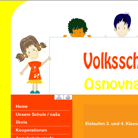
Home
Unsere Schule / naša
škola
Eislaufen 3. und 4. Klass
Kooperationen