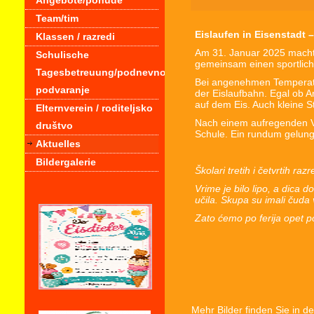
Angebote/ponude
Team/tim
Eislaufen in Eisenstadt –
Klassen / razredi
Am 31. Januar 2025 machte
Schulische
gemeinsam einen sportlich
Tagesbetreuung/podnevno
Bei angenehmen Temperatu
podvaranje
der Eislaufbahn. Egal ob A
auf dem Eis. Auch kleine 
Elternverein / roditeljsko
Nach einem aufregenden Vo
društvo
Schule. Ein rundum gelunge
Aktuelles
Bildergalerie
Školari tretih i četvrtih ra
Vrime je bilo lipo, a dica 
učila. Skupa su imali čuda ve
Zato ćemo po ferija opet poj
Mehr Bilder finden Sie in d