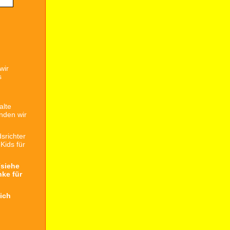
wir
s
alte
inden wir
srichter
Kids für
(siehe
nke für
ich