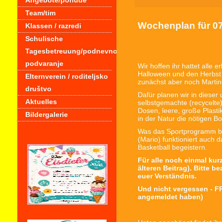
Angebote/ponude
Team/tim
Wochenplan für 07.
Klassen / razredi
Schulische
Tagesbetreuung/podnevno
podvaranje
Wir hoffen ihr hattet alle
Halloween und den Herbst 
Elternverein / roditeljsko
zunächst aber noch Marti
društvo
Dafür planen wir in dieser
Aktuelles
selbstgemachte (recycelte)
Dosen, leere, große Plasti
Bildergalerie
in der Natur die nötigen Bo
Was das Sportprogramm betr
(Mario) funktioniert auch 
Basketball begeistern.
Für alle noch einmal kur
älteren Beitrag). Bitte 
euer Verständnis.
Und nicht vergessen - FR
angemeldet haben)