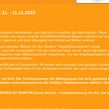
11. - 11.11.2022
 erholsame Herbstferien und habt das Gruselfest gut überstanden. Bevor 
hinter uns lassen und die (Vor)Weihnachtszeit beginnt möchten wir un
ni, Laternen und dem Übergang von Herbst auf Winter widmen.
 und nächster Woche mit den Kindern "Vogelfutterstationen" sowie
 Laternen zu gestalten. Für die Laternen wäre es toll, wenn die Kinder 
kflaschen oder Milchschachteln mitnehmen. Für die Vogelfutterstation f
ckerl (Kiefernzapfen).
ifft gibt es Fortschritte: Mit einem sehr strengen und genauen Schied
das Fußballspiel ohne Fouls. Ansonsten konnten sich auch schon einige 
z zur Info: Die Telefonnummer der Wartegruppe hat sich geändert 
beachten und entsprechend die richtige Telefonnummer wählen. Da
EITAG IST MARTINI (keine Schule - Ferienbetreuung für die, die s