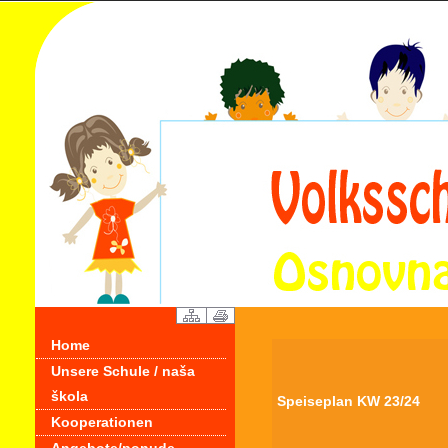
Home
Unsere Schule / naša
škola
Speiseplan KW 23/24
Kooperationen