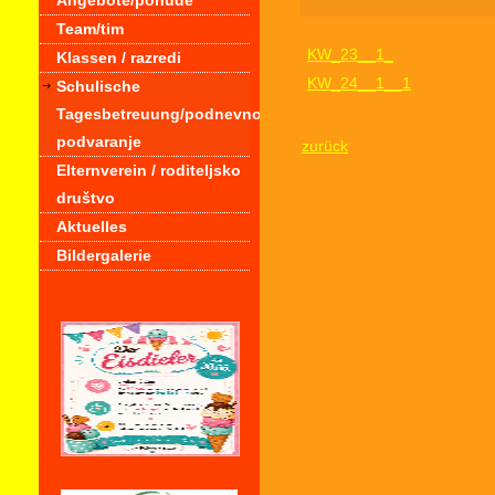
Angebote/ponude
Team/tim
KW_23__1_
Klassen / razredi
KW_24__1__1
Schulische
Tagesbetreuung/podnevno
podvaranje
zurück
Elternverein / roditeljsko
društvo
Aktuelles
Bildergalerie