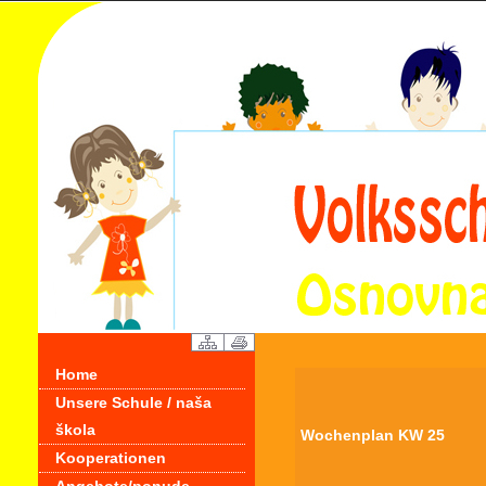
Home
Unsere Schule / naša
škola
Wochenplan KW 25
Kooperationen