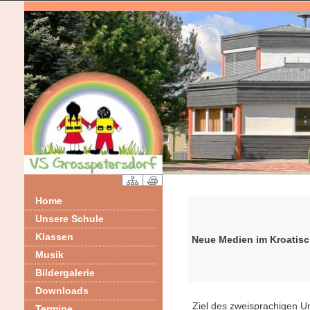
Home
Unsere Schule
Klassen
Neue Medien im Kroatisc
Musik
Bildergalerie
Downloads
Ziel des zweisprachigen Un
Termine