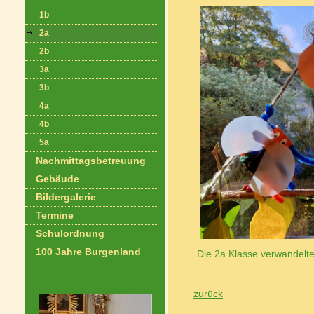
1b
2a
2b
3a
3b
4a
4b
5a
Nachmittagsbetreuung
Gebäude
Bildergalerie
Termine
Schulordnung
100 Jahre Burgenland
Die 2a Klasse verwandelte
zurück