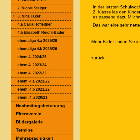
1. Victoria Titzer
In der letzten Schulwoc
2. Nicole Steiger
2. Klasse las den Kind
3. Nina Taker
es passend dazu Milch
4.a Carla Hofleitner
Das war eine sehr nette
4.b Elisabeth Reichl-Bader
ehemalige 4.a 2025/26
Mehr Bilder finden Sie i
ehemalige 4.b 2025/26
ehem 4. 2024/25
zurück
ehem.4. 2023/24
ehem.4. 2022/23
ehem. 4.a 2021/22
ehem. 4.b 2021/22
ehem. 4. 2020/21
Nachmittagsbetreuung
Elternverein
Bildergalerie
Termine
Mehrsprachigkeit