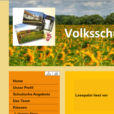
Home
Unser Profil
Schulische Angebote
Lesepatin liest vor
Das Team
Klassen