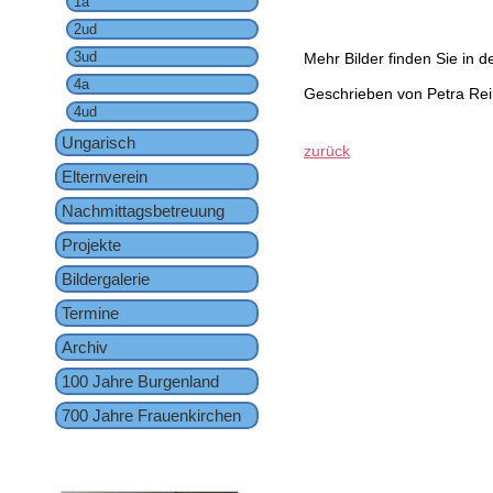
1a
2ud
3ud
Mehr Bilder finden Sie in d
4a
Geschrieben von Petra Rei
4ud
Ungarisch
zurück
Elternverein
Nachmittagsbetreuung
Projekte
Bildergalerie
Termine
Archiv
100 Jahre Burgenland
700 Jahre Frauenkirchen