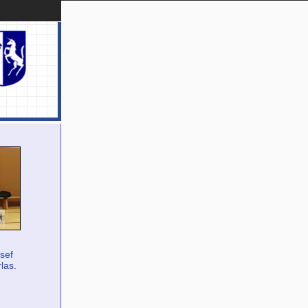
sef
las.