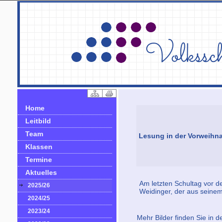
Home
Leitbild
Team
Lesung in der Vorweihna
Klassen
Termine
Aktuelles
Am letzten Schultag vor 
2025/26
Weidinger, der aus seine
2024/25
2023/24
Mehr Bilder finden Sie in d