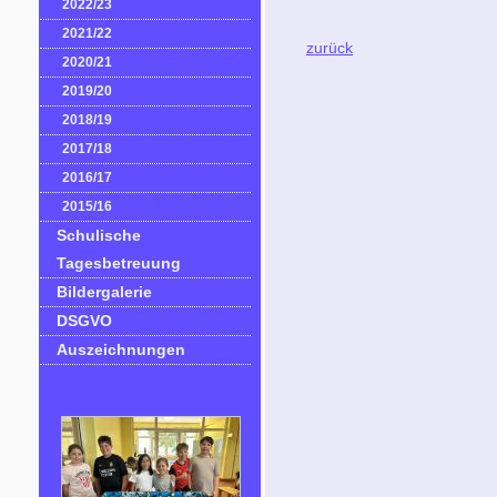
2022/23
2021/22
zurück
2020/21
2019/20
2018/19
2017/18
2016/17
2015/16
Schulische
Tagesbetreuung
Bildergalerie
DSGVO
Auszeichnungen