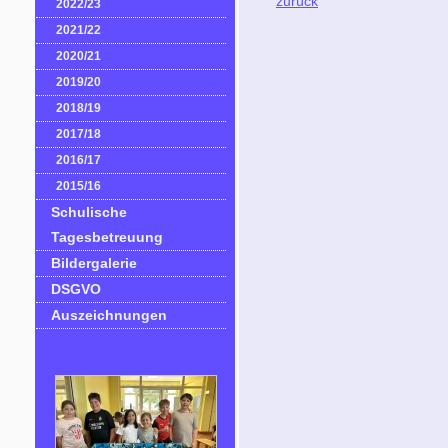
zurück
2022/23
2021/22
2020/21
2019/20
2018/19
2017/18
2016/17
2015/16
Schulische
Tagesbetreuung
Bildergalerie
DSGVO
Auszeichnungen