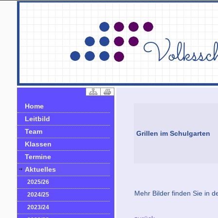
Home
Leitbild
Team
Grillen im Schulgarten
Klassen
Termine
Aktuelles
2025/26
Mehr Bilder finden Sie in d
2024/25
2023/24