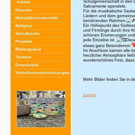
Schulgemeinschaft in den D
Kontakt
Sakramente spendete.
Klassen
Für die musikalische Gest
Liedern und dem gemeinsam
Heilstättenunterricht
berührenden Rahmen.
Ein Höhepunkt des Gottesd
Religion
und Firmlinge durch ihre Kl
Schulküche
schönen Erinnerungen und 
jede Einzelne ist.
Dies
Projekte
etwas ganz Besonderem.
Bildergalerie
Im Anschluss kamen alle b
herzlicher Atmosphäre ließ
Termine
wunderschönes Fest, dass w
Downloads
Verhaltensvereinbarungen
Mehr Bilder finden Sie in d
zurück