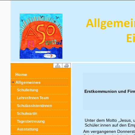
Home
Allgemeines
Schulleitung
Erstkommunion und Fir
Lehrer/innen Team
Schulassistentinnen
Schulwartin
Unter dem Motto „Jesus, 
Tagesbetreuung
Schüler:innen auf den Em
Ausstattung
Am vergangenen Donnerstag