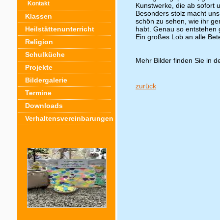
Kontakt
Kunstwerke, die ab sofort
Besonders stolz macht uns 
Klassen
schön zu sehen, wie ihr ge
Heilstättenunterricht
habt. Genau so entstehen g
Ein großes Lob an alle Bete
Religion
Schulküche
Mehr Bilder finden Sie in d
Projekte
Bildergalerie
zurück
Termine
Downloads
Verhaltensvereinbarungen