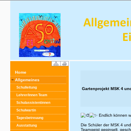
Home
Allgemeines
Schulleitung
Gartenprojekt MSK 4 un
Lehrer/innen Team
Schulassistentinnen
Schulwartin
Endlich können w
Tagesbetreuung
Die Schüler der MSK 4 und 
Ausstattung
Teamgeist gepinselt, gesc