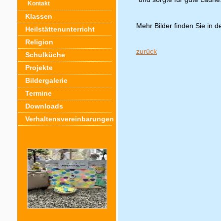
Kontakt
Klassen
Mehr Bilder finden Sie in d
Heilstättenunterricht
Religion
zurück
Schulküche
Projekte
Bildergalerie
Termine
Downloads
Verhaltensvereinbarungen