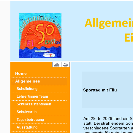
Home
Allgemeines
Schulleitung
Sporttag mit Filu
Lehrer/innen Team
Schulassistentinnen
Schulwartin
Am 29. 5. 2026 fand ein S
Tagesbetreuung
statt. Bei strahlendem So
Ausstattung
verschiedene Sportarten a
und sorgte für gute Laune