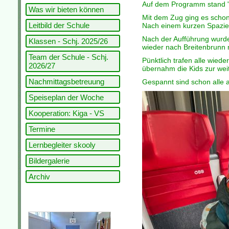
Auf dem Programm stand "Di
Was wir bieten können
Mit dem Zug ging es schon
Leitbild der Schule
Nach einem kurzen Spazier
Nach der Aufführung wurde
Klassen - Schj. 2025/26
wieder nach Breitenbrunn m
Team der Schule - Schj.
Pünktlich trafen alle wied
2026/27
übernahm die Kids zur wei
Nachmittagsbetreuung
Gespannt sind schon alle a
Speiseplan der Woche
Kooperation: Kiga - VS
Termine
Lernbegleiter skooly
Bildergalerie
Archiv