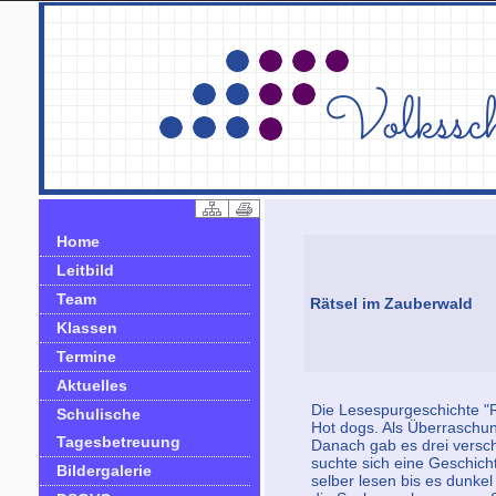
Home
Leitbild
Team
Rätsel im Zauberwald
Klassen
Termine
Aktuelles
Die Lesespurgeschichte "R
Schulische
Hot dogs. Als Überraschung
Tagesbetreuung
Danach gab es drei versc
suchte sich eine Geschich
Bildergalerie
selber lesen bis es dunk