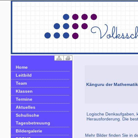
Home
Leitbild
Team
Känguru der Mathematik
Klassen
Termine
Aktuelles
Logische Denkaufgaben, kn
Schulische
Herausforderung. Die bes
Tagesbetreuung
Bildergalerie
Mehr Bilder finden Sie in d