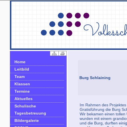
Home
Leitbild
Team
Burg Schlaining
Klassen
Termine
Aktuelles
Im Rahmen des Projektes 
Schulische
Gratisführung die Burg Sch
Tagesbetreuung
Wir bekamen einen tollen 
wurden mit einem grandios
Bildergalerie
und die Burg, durften ein