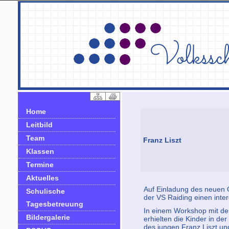
Home
Leitbild
Team
Franz Liszt
Klassen
Termine
Aktuelles
Auf Einladung des neuen O
Schulische
der VS Raiding einen inte
Tagesbetreuung
In einem Workshop mit dem
Bildergalerie
erhielten die Kinder in d
des jungen Franz Liszt und