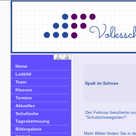
Home
Leitbild
Team
Spaß im Schnee
Klassen
Termine
Aktuelles
Der Februar bescherte un
Schulische
"Schulschneegarten"!
Tagesbetreuung
Bildergalerie
Mehr Bilder finden Sie in d