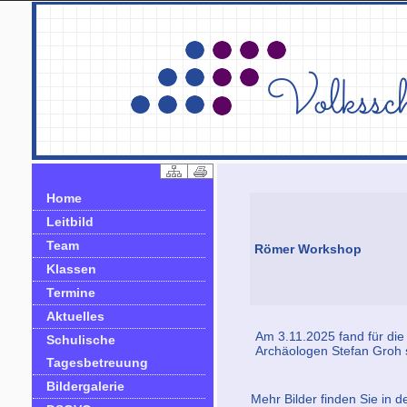
Home
Leitbild
Team
Römer Workshop
Klassen
Termine
Aktuelles
Am 3.11.2025 fand für di
Schulische
Archäologen Stefan Groh s
Tagesbetreuung
Bildergalerie
Mehr Bilder finden Sie in d