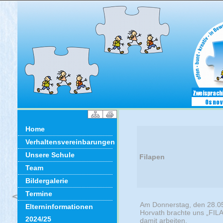
Home
Verhaltensvereinbarungen
Unsere Schule
Filapen
Team
Bildergalerie
Termine
Am Donnerstag, den 28.05
Elterninformationen
Horvath brachte uns „FILA
2024/25
damit arbeiten.