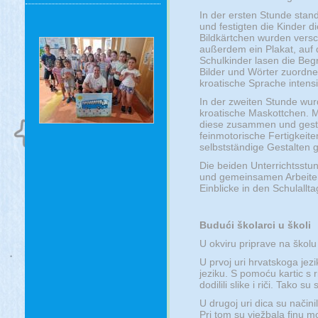
In der ersten Stunde stan
und festigten die Kinder d
Bildkärtchen wurden vers
außerdem ein Plakat, auf 
Schulkinder lasen die Beg
Bilder und Wörter zuordn
kroatische Sprache intensi
In der zweiten Stunde wur
kroatische Maskottchen. Mi
diese zusammen und gestal
feinmotorische Fertigkeit
selbstständige Gestalten g
Die beiden Unterrichtsstu
und gemeinsamen Arbeiten
Einblicke in den Schulallt
Budući školarci u školi
U okviru priprave na školu 
U prvoj uri hrvatskoga jez
jeziku. S pomoću kartic s ri
dodilili slike i riči. Tako su
U drugoj uri dica su načinil
Pri tom su vježbala finu mo