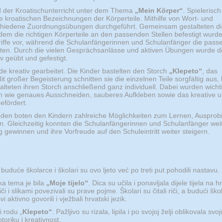
d der Kroatischunterricht unter dem Thema
„Mein Körper“
. Spielerisch
ie kroatischen Bezeichnungen der Körperteile. Mithilfe von Wort- und
chiedene Zuordnungsübungen durchgeführt. Gemeinsam gestalteten di
dem die richtigen Körperteile an den passenden Stellen befestigt wurde
riffe vor, während die Schulanfängerinnen und Schulanfänger die pas
eten. Durch die vielen Gesprächsanlässe und aktiven Übungen wurde d
v geübt und gefestigt.
de kreativ gearbeitet. Die Kinder bastelten den Storch
„Klepeto“
, das
t großer Begeisterung schnitten sie die einzelnen Teile sorgfältig aus,
teten ihren Storch anschließend ganz individuell. Dabei wurden wicht
en wie genaues Ausschneiden, sauberes Aufkleben sowie das kreative 
efördert.
nden boten den Kindern zahlreiche Möglichkeiten zum Lernen, Ausprob
. Gleichzeitig konnten die Schulanfängerinnen und Schulanfänger wei
ag gewinnen und ihre Vorfreude auf den Schuleintritt weiter steigern.
buduće školarce i školari su ovo ljeto već po treti put pohodili nastavu.
ika tema je bila
„Moje tijelo“
. Dica su učila i ponavljala dijele tijela na
či i slikami povezivali su prave pojme. Školari su čitali riči, a budući ško
 svi aktivno govorili i vježbali hrvatski jezik.
i rodu „
Klepeto“
. Pažljivo su rizala, lipila i po svojoj želji oblikovala svo
toriku i kreativnost.