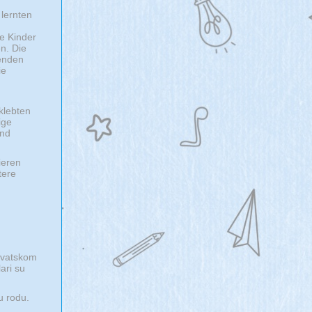
 lernten
e Kinder
n. Die
senden
ie
 klebten
ige
und
ieren
tere
 hrvatskom
lari su
ju rodu.