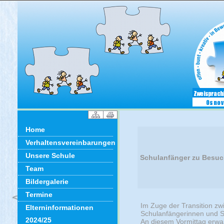
Home
Verhaltensvereinbarungen
Unsere Schule
Schulanfänger zu Besuch
Team
Bildergalerie
Termine
Im Zuge der Transition zw
Elterninformationen
Schulanfängerinnen und Sc
2024/25
An diesem Vormittag erwar