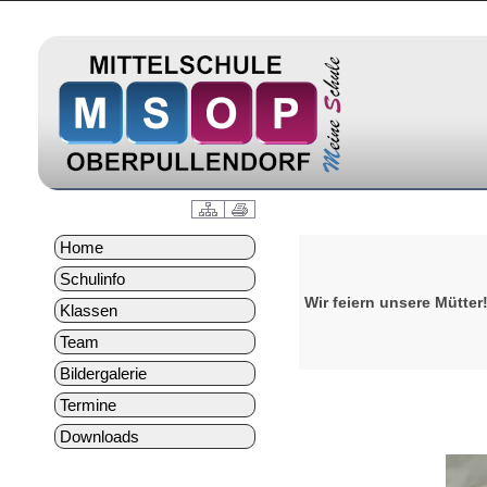
Home
Schulinfo
Wir feiern unsere Mütter
Klassen
Team
Bildergalerie
Termine
Downloads