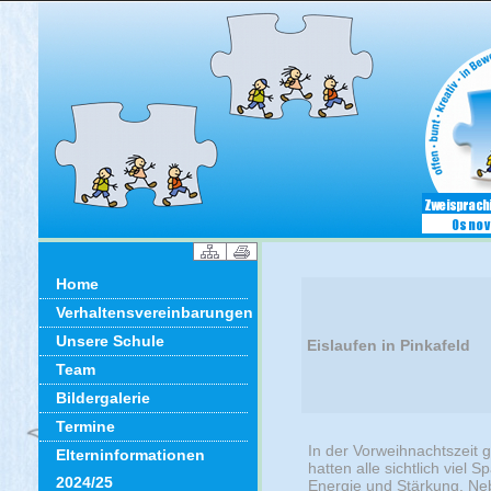
Home
Verhaltensvereinbarungen
Unsere Schule
Eislaufen in Pinkafeld
Team
Bildergalerie
Termine
In der Vorweihnachtszeit g
Elterninformationen
hatten alle sichtlich vie
2024/25
Energie und Stärkung. Ne