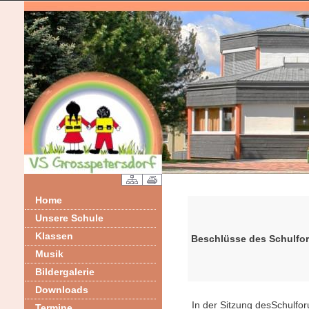
Home
Unsere Schule
Klassen
Beschlüsse des Schulfo
Musik
Bildergalerie
Downloads
In der Sitzung desSchulfo
Termine