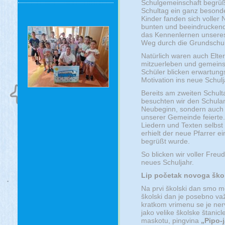
Schulgemeinschaft begrüßen
Schultag ein ganz besonde
Kinder fanden sich voller N
bunten und beeindruckend 
das Kennenlernen unsere
Weg durch die Grundschule
Natürlich waren auch Elt
mitzuerleben und gemeinsa
Schüler blicken erwartung
Motivation ins neue Schulj
Bereits am zweiten Schul
besuchten wir den Schulanf
Neubeginn, sondern auch fü
unserer Gemeinde feierte.
Liedern und Texten selbst
erhielt der neue Pfarrer 
begrüßt wurde.
So blicken wir voller Fre
neues Schuljahr.
Lip početak novoga škol
Na prvi školski dan smo mo
školski dan je posebno važa
kratkom vrimenu se je nervo
jako velike školske štanic
maskotu, pingvina
„Pipo-