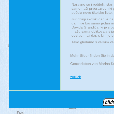
Naravno su i roditelji, star
samo naši prvorazredniki g
počela novo školsko ljeto.
Jur drugi školski dan je 
dan nije bio samo jedan n
Davida Grandića, ki je s ov
mašu sama oblikovala s jač
dostao mali dar, s kim je 
Tako gledamo s velikim ves
Mehr Bilder finden Sie in d
Geschrieben von Marina Ku
zurück