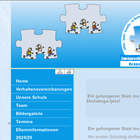
Home
Verhaltensvereinbarungen
Ein gelungener Start ins
Unsere Schule
školskoga ljeta!
Team
Bildergalerie
Termine
Ein gelungener Start in
Elterninformationen
Am ersten Schultag durften
2024/25