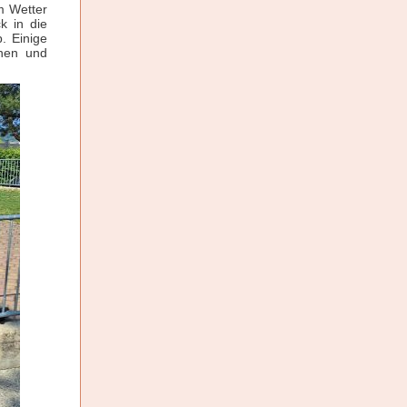
m Wetter
k in die
. Einige
nnen und