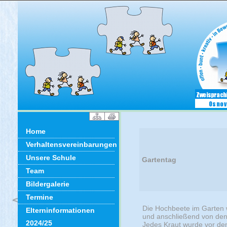
Home
Verhaltensvereinbarungen
Unsere Schule
Gartentag
Team
Bildergalerie
Termine
Die Hochbeete im Garten w
Elterninformationen
und anschließend von den K
2024/25
Jedes Kraut wurde vor dem